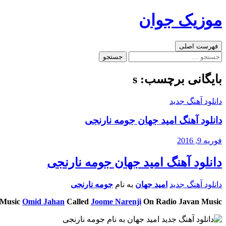
رفتن
موزیک جوان
به
نوشته‌ها
جست‌وجو
فهرست اصلی
جستجو
برای:
بایگانی برچسب: s
دانلود آهنگ جدید
دانلود آهنگ امید جهان جومه نارنجی
فوریه 9, 2016
دانلود آهنگ امید جهان جومه نارنجی
دانلود آهنگ جدید
امید جهان
به نام
جومه نارنجی
 Music
Omid Jahan
Called
Joome Narenji
On Radio Javan Music