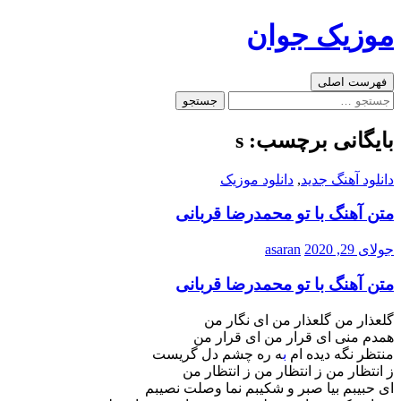
رفتن
موزیک جوان
به
نوشته‌ها
جست‌وجو
فهرست اصلی
جستجو
برای:
بایگانی برچسب: s
دانلود آهنگ جدید
,
دانلود موزیک
متن آهنگ با تو محمدرضا قربانی
جولای 29, 2020
asaran
متن آهنگ با تو محمدرضا قربانی
گلعذار من گلعذار من ای نگار من
همدم منی ای قرار من ای قرار من
منتظر نگه دیده ام
ب
ه ره چشم دل گریست
ز انتظار من ز انتظار من ز انتظار من
ای حبیبم بیا صبر و شکیبم نما وصلت نصیبم