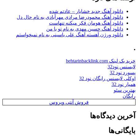
دانلود آهنگ جدید خشایار – عادتم شده
دانلود آهنگ محمودرضا مرادی مهرآبادی به نام حال دل
دانلود آهنگ هومان فکر میکنه تنهاست
دانلود آهنگ حسین مهدی به نام تو با من
دانلود ورژن آهسته آهنگ علی یاسینی به نام نمیخواستم
.
خرید بک لینک behtarinbacklink.com
لایسنس نود32
پسورد نود 32
اوکلی لایسنس رایگان نود 32
همیار نود 32
بهترین سئو
رایگان
فروش آنتی ویروس
آخرین دیدگاه‌ها
بایگانی‌ها