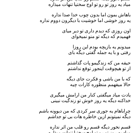
میاد یه روز تو رو تو اوج سختیا تنهات میذاره
باهاش بمون اما بدون چوب خدا صدا نداره
یه روز خوشی اما خوشیت با دیگرون دووم نداره
اون روزی که دیدم داری تو دیر میای
فهمیدم که دیگه تو منو نمیخوای
میدونم یه بازیچه بودم این روزا
رفتی و با یه جمله گفتی دیگه بای
حیفه من که زندگیمو پات گذاشتم
از تو هیچوقت اینجور توقع نداشتم
که با من باشی و فکرت جای دیگه
حالا میفهمم منظوره کارات چیه
یادت میاد میگفتی کنار من ارامش میگیری
خداکنه دیگه یه روز خوش تو زندگیت نبینی
چراباهام یه جوری سر کردی که من دیوونه باشم
دیگه نمیتونم ازین خاطره هات بی تو جداشم
قسم نخور دیگه قسم رو قلب من اثر نداره
میاد یه روز تو رو تو اوج سختیا تنهات میذاره