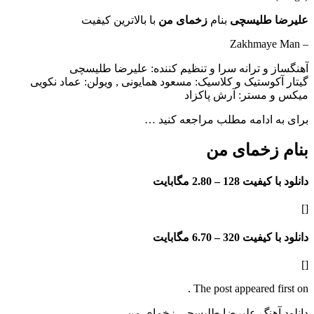
علیرضا طلیسچی
بنام
زخمای من
با بالاترین کیفیت
– Zakhmaye Man
آهنگساز و ترانه سرا و تنظیم کننده: علیرضا طلیسچی
گیتار آکوستیک و کلاسیک: مسعود همایونی , ویولن: عماد نکویی
میکس و مستر: آرش پاکزاد
برای به ادامه مطلب مراجعه کنید …
بنام زخمای من
دانلود با کیفیت 128 –
2.80 مگابایت
[]
دانلود با کیفیت 320 –
6.70 مگابایت
[]
The post appeared first on .
دانلود آهنگ علیرضا طلیسچی زخمای من