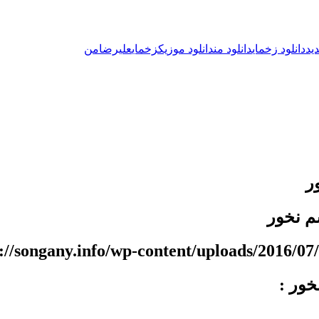
ید
دانلود زخمای
دانلود من
دانلود موزیک
زخمای
علیرضا
من
ر
م نخور
خور :