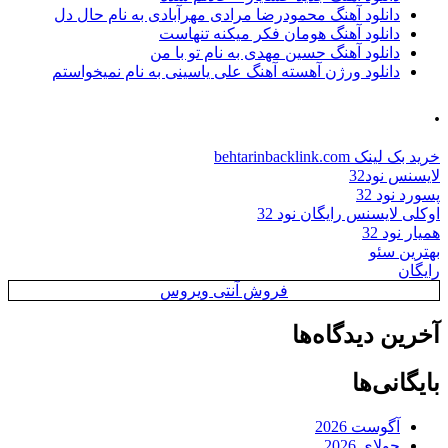
دانلود آهنگ محمودرضا مرادی مهرآبادی به نام حال دل
دانلود آهنگ هومان فکر میکنه تنهاست
دانلود آهنگ حسین مهدی به نام تو با من
دانلود ورژن آهسته آهنگ علی یاسینی به نام نمیخواستم
.
خرید بک لینک behtarinbacklink.com
لایسنس نود32
پسورد نود 32
اوکلی لایسنس رایگان نود 32
همیار نود 32
بهترین سئو
رایگان
فروش آنتی ویروس
آخرین دیدگاه‌ها
بایگانی‌ها
آگوست 2026
جولای 2026