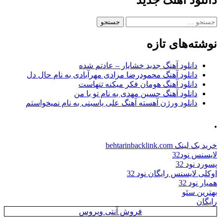
دانلود آهنگ جدید
جستجو
برای:
نوشته‌های تازه
دانلود آهنگ جدید خشایار – عادتم شده
دانلود آهنگ محمودرضا مرادی مهرآبادی به نام حال دل
دانلود آهنگ هومان فکر میکنه تنهاست
دانلود آهنگ حسین مهدی به نام تو با من
دانلود ورژن آهسته آهنگ علی یاسینی به نام نمیخواستم
.
خرید بک لینک behtarinbacklink.com
لایسنس نود32
پسورد نود 32
اوکلی لایسنس رایگان نود 32
همیار نود 32
بهترین سئو
رایگان
فروش آنتی ویروس