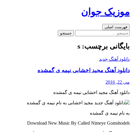
رفتن
موزیک جوان
به
نوشته‌ها
جست‌وجو
فهرست اصلی
جستجو
برای:
بایگانی برچسب: s
دانلود آهنگ جدید
دانلود آهنگ مجید اخشابی نیمه ی گمشده
می 22, 2016
دانلود آهنگ مجید اخشابی نیمه ی گمشده
به نام نیمه ی گمشده
Download New Music By Called Nimeye Gomshodeh