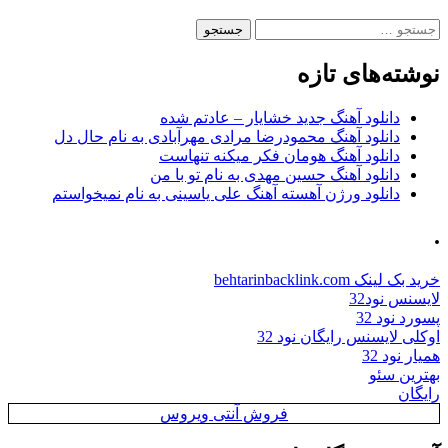
جستجو
برای:
نوشته‌های تازه
دانلود آهنگ جدید خشایار – عادتم شده
دانلود آهنگ محمودرضا مرادی مهرآبادی به نام حال دل
دانلود آهنگ هومان فکر میکنه تنهاست
دانلود آهنگ حسین مهدی به نام تو با من
دانلود ورژن آهسته آهنگ علی یاسینی به نام نمیخواستم
.
خرید بک لینک behtarinbacklink.com
لایسنس نود32
پسورد نود 32
اوکلی لایسنس رایگان نود 32
همیار نود 32
بهترین سئو
رایگان
فروش آنتی ویروس