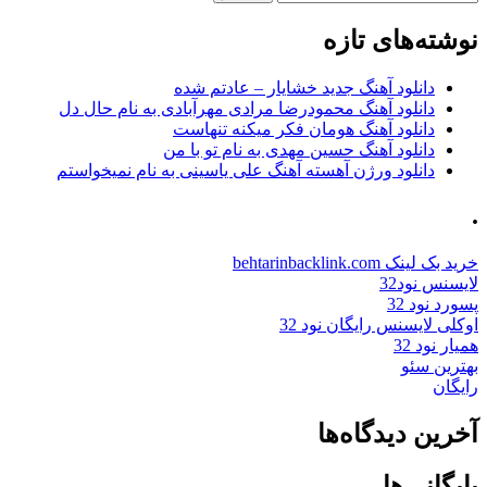
برای:
نوشته‌های تازه
دانلود آهنگ جدید خشایار – عادتم شده
دانلود آهنگ محمودرضا مرادی مهرآبادی به نام حال دل
دانلود آهنگ هومان فکر میکنه تنهاست
دانلود آهنگ حسین مهدی به نام تو با من
دانلود ورژن آهسته آهنگ علی یاسینی به نام نمیخواستم
.
خرید بک لینک behtarinbacklink.com
لایسنس نود32
پسورد نود 32
اوکلی لایسنس رایگان نود 32
همیار نود 32
بهترین سئو
رایگان
آخرین دیدگاه‌ها
بایگانی‌ها