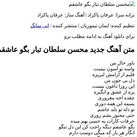
ترانه سرا: عرفان پاکزاد | آهنگ ساز: عرفان پاکزاد
تنظیم کننده: ایمان تیموریان
|
منتشر کننده :
انی سانگ
برای دانلود آهنگ به ادامه مطلب برو
متن آهنگ جدید محسن سلطان تبار بگو عاشقم
باور حال من
واسه تو آسون نیست
قلبم از آرامش لبریزه
دل بی جون من
این روزا داغون نیست
پره از عشق و انگیزه
چقده اخه مغروری
بسمه این همه دوری
تو دله تو باید جاشم
حتی مجبور بشم زوری
حرفات کارات یه حسی بهم میده
بگو عاشقم دیگه راحت کن این دل تنگو
انگار هر بار که میگی دوست دارم