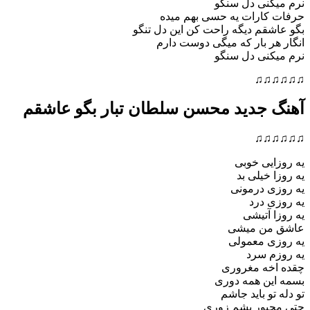
نرم میکنی دل سنگو
حرفات کارات یه حسی بهم میده
بگو عاشقم دیگه راحت کن این دل تنگو
انگار هر بار که میگی دوست دارم
نرم میکنی دل سنگو
♫♫♫♫♫♫
آهنگ جدید محسن سلطان تبار بگو عاشقم
♫♫♫♫♫♫
یه روزایی خوبی
یه روزا خیلی بد
یه روزی درمونی
یه روزی درد
یه روزا آتیشی
عاشق من میشی
یه روزی معمولی
یه روزم سرد
چقده اخه مغروری
بسمه این همه دوری
تو دله تو باید جاشم
حتی مجبور بشم زوری