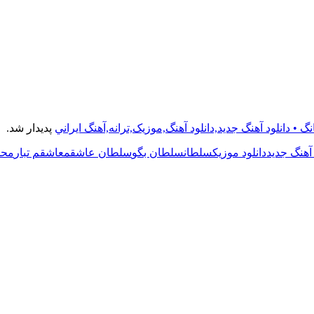
گ • دانلود آهنگ جديد,دانلود آهنگ,موزيک,ترانه,آهنگ ايراني
پدیدار شد.
 آهنگ جدید
دانلود موزیک
سلطان
سلطان بگو
سلطان عاشقم
عاشقم تبار
محس