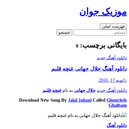
رفتن
موزیک جوان
به
نوشته‌ها
جست‌وجو
فهرست اصلی
جستجو
برای:
بایگانی برچسب: s
دانلود آهنگ جدید
دانلود آهنگ جلال جهانی غنچه قلبم
ژانویه 17, 2016
دانلود آهنگ جدید
جلال جهانی
به نام
غنچه قلبم
Download New Song By
Jalal Jahani
Called
Ghoncheh
Ghalbam
دانلود آهنگ