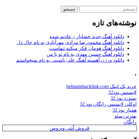
جستجو
برای:
نوشته‌های تازه
دانلود آهنگ جدید خشایار – عادتم شده
دانلود آهنگ محمودرضا مرادی مهرآبادی به نام حال دل
دانلود آهنگ هومان فکر میکنه تنهاست
دانلود آهنگ حسین مهدی به نام تو با من
دانلود ورژن آهسته آهنگ علی یاسینی به نام نمیخواستم
.
خرید بک لینک behtarinbacklink.com
لایسنس نود32
پسورد نود 32
اوکلی لایسنس رایگان نود 32
همیار نود 32
بهترین سئو
رایگان
فروش آنتی ویروس