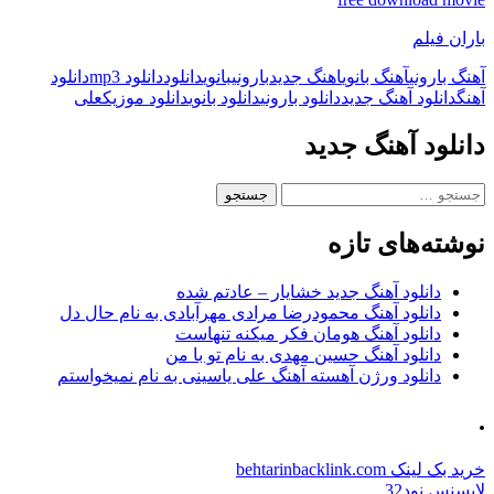
باران فیلم
آهنگ بارونی
آهنگ بانوی
اهنگ جدید
بارونی
بانوی
دانلود
دانلود mp3
دانلود
آهنگ
دانلود آهنگ جدید
دانلود بارونی
دانلود بانوی
دانلود موزیک
علی
دانلود آهنگ جدید
جستجو
برای:
نوشته‌های تازه
دانلود آهنگ جدید خشایار – عادتم شده
دانلود آهنگ محمودرضا مرادی مهرآبادی به نام حال دل
دانلود آهنگ هومان فکر میکنه تنهاست
دانلود آهنگ حسین مهدی به نام تو با من
دانلود ورژن آهسته آهنگ علی یاسینی به نام نمیخواستم
.
خرید بک لینک behtarinbacklink.com
لایسنس نود32