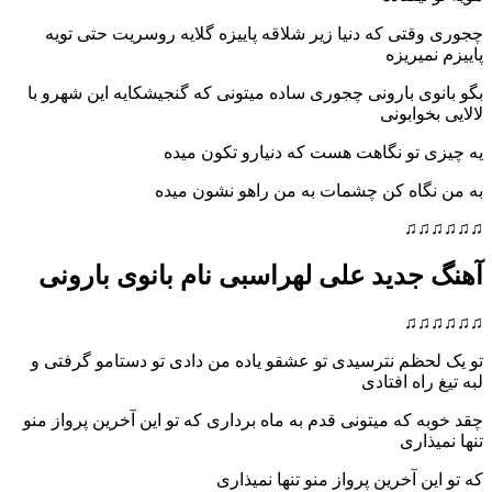
چجوری وقتی که دنیا زیر شلاقه پاییزه گلایه روسریت حتی تویه
پاییزم نمیریزه
بگو بانوی بارونی چجوری ساده میتونی که گنجیشکایه این شهرو با
لالایی بخوابونی
یه چیزی تو نگاهت هست که دنیارو تکون میده
به من نگاه کن چشمات به من راهو نشون میده
♫♫♫♫♫♫
آهنگ جدید علی لهراسبی نام بانوی بارونی
♫♫♫♫♫♫
تو یک لحظم نترسیدی تو عشقو یاده من دادی تو دستامو گرفتی و
لبه تیغ راه افتادی
چقد خوبه که میتونی قدم به ماه برداری که تو این آخرین پرواز منو
تنها نمیذاری
که تو این آخرین پرواز منو تنها نمیذاری