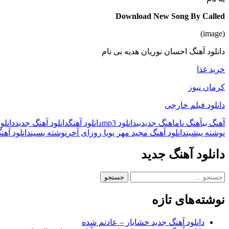
Download New Song By Called
(image)
دانلود آهنگ احسان نوریان هدیه بی نام
خرید غذا
کرمان نیوز
دانلود فیلم خارجی
آهنگ بی
آهنگ نام
اهنگ جدید
بی
دانلود mp3
دانلود آهنگ
دانلود آهنگ جدید
دانلو
ناوبری
نوشته پیشین
دانلود آهنگ مجید مهر پویا روزای آخر
نوشته پسین
دانلود آه
نوشته
دانلود آهنگ جدید
جستجو
برای:
نوشته‌های تازه
دانلود آهنگ جدید خشایار – عادتم شده