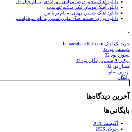
دانلود آهنگ محمودرضا مرادی مهرآبادی به نام حال دل
دانلود آهنگ هومان فکر میکنه تنهاست
دانلود آهنگ حسین مهدی به نام تو با من
دانلود ورژن آهسته آهنگ علی یاسینی به نام نمیخواستم
.
خرید بک لینک behtarinbacklink.com
لایسنس نود32
پسورد نود 32
اوکلی لایسنس رایگان نود 32
همیار نود 32
بهترین سئو
رایگان
آخرین دیدگاه‌ها
بایگانی‌ها
آگوست 2026
جولای 2026