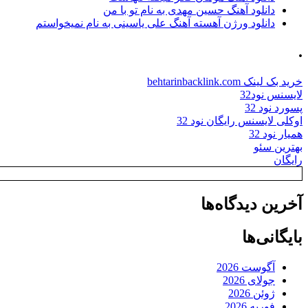
دانلود آهنگ حسین مهدی به نام تو با من
دانلود ورژن آهسته آهنگ علی یاسینی به نام نمیخواستم
.
خرید بک لینک behtarinbacklink.com
لایسنس نود32
پسورد نود 32
اوکلی لایسنس رایگان نود 32
همیار نود 32
بهترین سئو
رایگان
آخرین دیدگاه‌ها
بایگانی‌ها
آگوست 2026
جولای 2026
ژوئن 2026
فوریه 2026