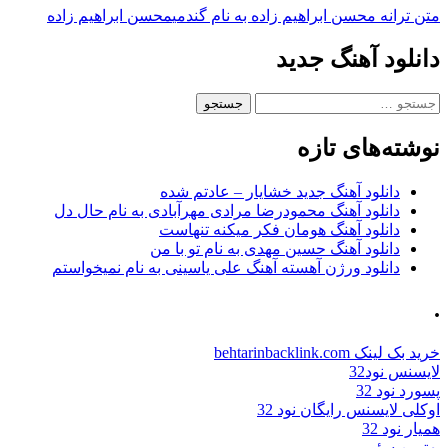
متن ترانه محسن ابراهیم زاده به نام گندمی
محسن ابراهیم زاده
دانلود آهنگ جدید
جستجو
برای:
نوشته‌های تازه
دانلود آهنگ جدید خشایار – عادتم شده
دانلود آهنگ محمودرضا مرادی مهرآبادی به نام حال دل
دانلود آهنگ هومان فکر میکنه تنهاست
دانلود آهنگ حسین مهدی به نام تو با من
دانلود ورژن آهسته آهنگ علی یاسینی به نام نمیخواستم
.
خرید بک لینک behtarinbacklink.com
لایسنس نود32
پسورد نود 32
اوکلی لایسنس رایگان نود 32
همیار نود 32
بهترین سئو