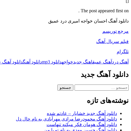
[]
The post appeared first on .
دانلود آهنگ احسان خواجه امیری درد عمیق
مرجع توریسم
فیلم سریال آهنگ
تلگرام
آهنگ درد
آهنگ عمیق
اهنگ جدید
خواجه
دانلود mp3
دانلود آهنگ
دانلود آهنگ 
دانلود آهنگ جدید
جستجو
برای:
نوشته‌های تازه
دانلود آهنگ جدید خشایار – عادتم شده
دانلود آهنگ محمودرضا مرادی مهرآبادی به نام حال دل
دانلود آهنگ هومان فکر میکنه تنهاست
دانلود آهنگ حسین مهدی به نام تو با من