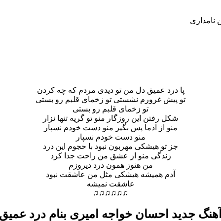
ن نامداری
پا درد عمیق دل من تو دیدی مردم که چه کردن
تو پیش غرورم نشستی تو زخمای قلبم رو بستی
تو زخمای قلبم رو بستی
شکل رفتن این روزگار منو تو گریه تنها نزار
منو از ادما پس بگیر منو دست خودم نسپار
منو دست خودم نسپار
جز تو هیشکی مهربون نبود با حجوم این درد
زندگی منو از عشق من راحت جدا کرد
من هنوز همون درد دیروزم
آدم همیشه هیشکی مثل من عاشقت نبود
عاشقت نمیشه
♫♫♫♫♫♫
هنگ جدید احسان خواجه امیری بنام درد عمیق