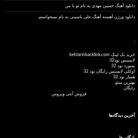
دانلود آهنگ حسین مهدی به نام تو با من
دانلود ورژن آهسته آهنگ علی یاسینی به نام نمیخواستم
.
خرید بک لینک behtarinbacklink.com
لایسنس نود32
پسورد نود 32
اوکلی لایسنس رایگان نود 32
همیار نود 32
بهترین سئو
رایگان
فروش آنتی ویروس
آخرین دیدگاه‌ها
بایگانی‌ها