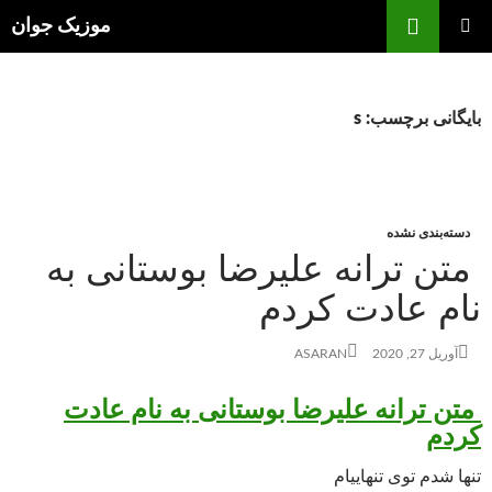
فتن
ج
موزیک جوان
ه
فهرست
وشته‌ها
اصلی
بایگانی برچسب: s
دسته‌بندی نشده
متن ترانه علیرضا بوستانی به
نام عادت کردم
آوریل 27, 2020
ASARAN
متن ترانه علیرضا بوستانی به نام عادت
کردم
تنها شدم توی تنهاییام