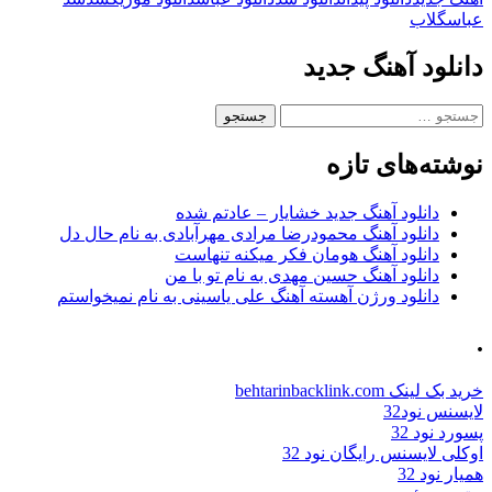
عباس
گلاب
دانلود آهنگ جدید
جستجو
برای:
نوشته‌های تازه
دانلود آهنگ جدید خشایار – عادتم شده
دانلود آهنگ محمودرضا مرادی مهرآبادی به نام حال دل
دانلود آهنگ هومان فکر میکنه تنهاست
دانلود آهنگ حسین مهدی به نام تو با من
دانلود ورژن آهسته آهنگ علی یاسینی به نام نمیخواستم
.
خرید بک لینک behtarinbacklink.com
لایسنس نود32
پسورد نود 32
اوکلی لایسنس رایگان نود 32
همیار نود 32