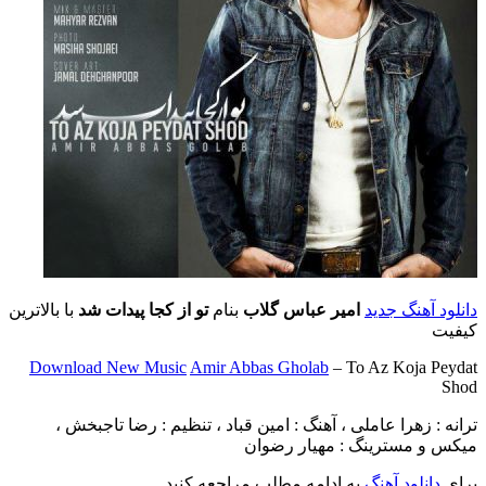
دانلود آهنگ جدید
امیر عباس گلاب
بنام
تو از کجا پیدات شد
با بالاترین
کیفیت
Download New Music
Amir Abbas Gholab
– To Az Koja Peydat
Shod
ترانه : زهرا عاملی ، آهنگ : امین قباد ، تنظیم : رضا تاجبخش ،
میکس و مسترینگ : مهیار رضوان
برای
دانلود آهنگ
به ادامه مطلب مراجعه کنید …