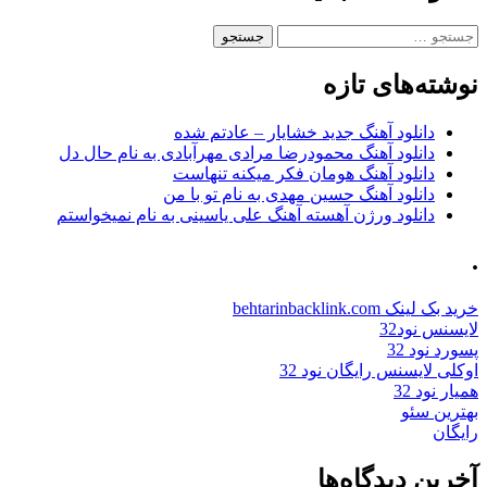
جستجو
برای:
نوشته‌های تازه
دانلود آهنگ جدید خشایار – عادتم شده
دانلود آهنگ محمودرضا مرادی مهرآبادی به نام حال دل
دانلود آهنگ هومان فکر میکنه تنهاست
دانلود آهنگ حسین مهدی به نام تو با من
دانلود ورژن آهسته آهنگ علی یاسینی به نام نمیخواستم
.
خرید بک لینک behtarinbacklink.com
لایسنس نود32
پسورد نود 32
اوکلی لایسنس رایگان نود 32
همیار نود 32
بهترین سئو
رایگان
آخرین دیدگاه‌ها