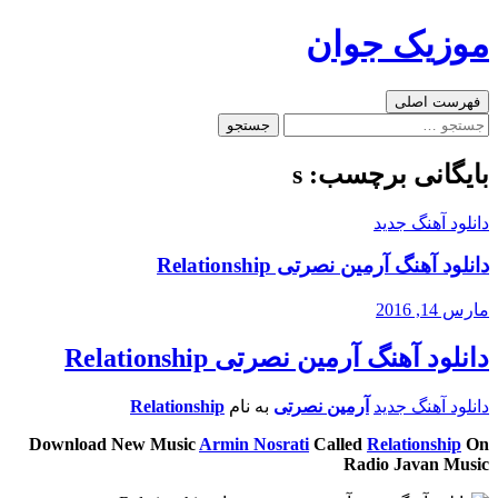
رفتن
موزیک جوان
به
نوشته‌ها
جست‌وجو
فهرست اصلی
جستجو
برای:
بایگانی برچسب: s
دانلود آهنگ جدید
دانلود آهنگ آرمین نصرتی Relationship
مارس 14, 2016
دانلود آهنگ آرمین نصرتی Relationship
دانلود آهنگ جدید
آرمین نصرتی
به نام
Relationship
Download New Music
Armin Nosrati
Called
Relationship
On
Radio Javan Music