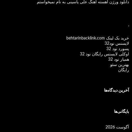
دانلود ورژن آهسته آهنگ علی یاسینی به نام نمیخواستم
.
خرید بک لینک behtarinbacklink.com
لایسنس نود32
پسورد نود 32
اوکلی لایسنس رایگان نود 32
همیار نود 32
بهترین سئو
رایگان
آخرین دیدگاه‌ها
بایگانی‌ها
آگوست 2026