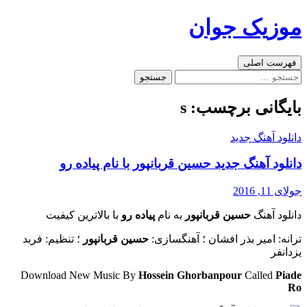
رفتن
موزیک جوان
به
نوشته‌ها
جست‌وجو
فهرست اصلی
جستجو
برای:
بایگانی برچسب: s
دانلود آهنگ جدید
دانلود آهنگ جدید حسین قربانپور با نام پیاده رو
جولای 11, 2016
دانلود آهنگ
حسین قربانپور
به نام
پیاده رو
با بالاترین کیفیت
ترانه: امیر بذر افشان ؛ آهنگسازی:
حسین قربانپور
؛ تنظیم: فربد
یزدانفر
Download New Music By
Hossein Ghorbanpour
Called
Piade
Ro