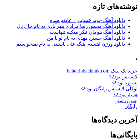
نوشته‌های تازه
دانلود آهنگ جدید خشایار – عادتم شده
دانلود آهنگ محمودرضا مرادی مهرآبادی به نام حال دل
دانلود آهنگ هومان فکر میکنه تنهاست
دانلود آهنگ حسین مهدی به نام تو با من
دانلود ورژن آهسته آهنگ علی یاسینی به نام نمیخواستم
.
خرید بک لینک behtarinbacklink.com
لایسنس نود32
پسورد نود 32
اوکلی لایسنس رایگان نود 32
همیار نود 32
بهترین سئو
رایگان
آخرین دیدگاه‌ها
بایگانی‌ها