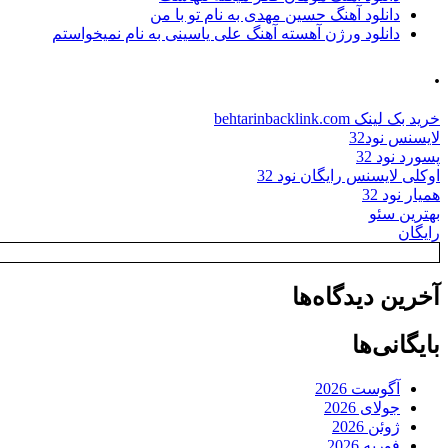
دانلود آهنگ حسین مهدی به نام تو با من
دانلود ورژن آهسته آهنگ علی یاسینی به نام نمیخواستم
.
خرید بک لینک behtarinbacklink.com
لایسنس نود32
پسورد نود 32
اوکلی لایسنس رایگان نود 32
همیار نود 32
بهترین سئو
رایگان
آخرین دیدگاه‌ها
بایگانی‌ها
آگوست 2026
جولای 2026
ژوئن 2026
فوریه 2026