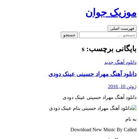
رفتن
موزیک جوان
به
نوشته‌ها
جست‌وجو
فهرست اصلی
جستجو
برای:
بایگانی برچسب: s
دانلود آهنگ جدید
دانلود آهنگ مهراد حسینی عینک دودی
ژوئن 10, 2016
دانلود آهنگ مهراد حسینی عینک دودی
به نام
Download New Music By Called