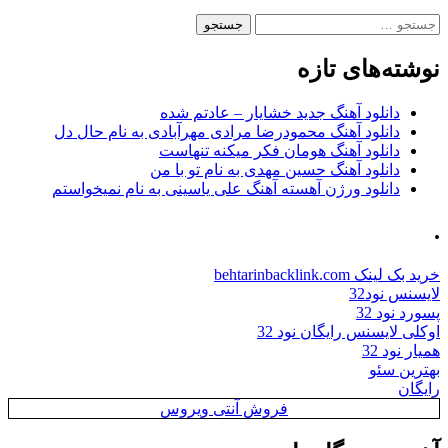
جستجو
برای:
نوشته‌های تازه
دانلود آهنگ جدید خشایار – عادتم شده
دانلود آهنگ محمودرضا مرادی مهرآبادی به نام حال دل
دانلود آهنگ هومان فکر میکنه تنهاست
دانلود آهنگ حسین مهدی به نام تو با من
دانلود ورژن آهسته آهنگ علی یاسینی به نام نمیخواستم
.
خرید بک لینک behtarinbacklink.com
لایسنس نود32
پسورد نود 32
اوکلی لایسنس رایگان نود 32
همیار نود 32
بهترین سئو
رایگان
فروش آنتی ویروس