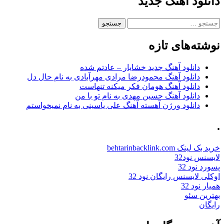
دانلود آهنگ جدید
جستجو
برای:
نوشته‌های تازه
دانلود آهنگ جدید خشایار – عادتم شده
دانلود آهنگ محمودرضا مرادی مهرآبادی به نام حال دل
دانلود آهنگ هومان فکر میکنه تنهاست
دانلود آهنگ حسین مهدی به نام تو با من
دانلود ورژن آهسته آهنگ علی یاسینی به نام نمیخواستم
.
خرید بک لینک behtarinbacklink.com
لایسنس نود32
پسورد نود 32
اوکلی لایسنس رایگان نود 32
همیار نود 32
بهترین سئو
رایگان