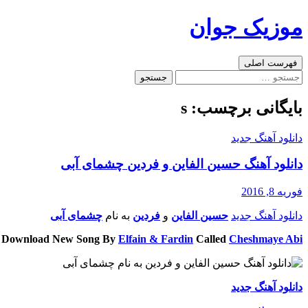
رفتن
موزیک جوان
به
نوشته‌ها
جست‌وجو
فهرست اصلی
جستجو
برای:
بایگانی برچسب: s
دانلود آهنگ جدید
دانلود آهنگ حسین الفاین و فردین چشمای آبی
فوریه 8, 2016
دانلود آهنگ جدید
حسین الفاین
و
فردین
به نام
چشمای آبی
Download New Song By
Elfain & Fardin
Called
Cheshmaye Abi
دانلود آهنگ جدید