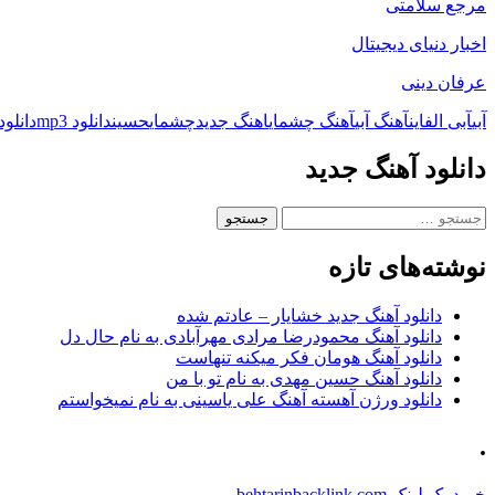
مرجع سلامتی
اخبار دنیای دیجیتال
عرفان دینی
آبی
آبی الفاین
آهنگ آبی
آهنگ چشمای
اهنگ جدید
چشمای
حسین
دانلود mp3
دانلود 
دانلود آهنگ جدید
جستجو
برای:
نوشته‌های تازه
دانلود آهنگ جدید خشایار – عادتم شده
دانلود آهنگ محمودرضا مرادی مهرآبادی به نام حال دل
دانلود آهنگ هومان فکر میکنه تنهاست
دانلود آهنگ حسین مهدی به نام تو با من
دانلود ورژن آهسته آهنگ علی یاسینی به نام نمیخواستم
.
خرید بک لینک behtarinbacklink.com