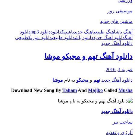
ورزشی
موسیقی روز
ماشین های جدید
آهنگ باش
آهنگ طبیعی
اهنگ جدید
باش
تیک
دانلود
دانلود mp3
دانلود
آهنگ
دانلود آهنگ جدید
دانلود باش
دانلود طبیعی
دانلود موزیک
طبیعی
دانلود آهنگ جدید
دانلود آهنگ تهم و مجیکو موشا
فوریه 3, 2016
دانلود آهنگ جدید
تهم
و
مجیکو
به نام
موشا
Download New Song By
Taham
And
Majiko
Called
Musha
دانلود آهنگ جدید
ساخت بنر
آلرژی و تغذیه