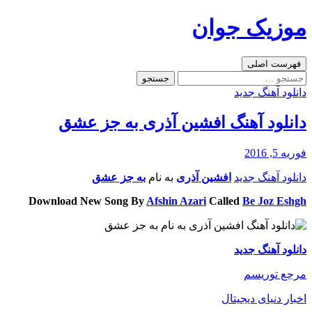
رفتن
موزیک جوان
به
نوشته‌ها
جست‌وجو
فهرست اصلی
جستجو
برای:
دانلود آهنگ جدید
دانلود آهنگ افشین آذری به جز عشق
فوریه 5, 2016
دانلود آهنگ جدید
افشین آذری
به نام
به جز عشق
Download New Song By
Afshin Azari
Called
Be Joz Eshgh
دانلود آهنگ جدید
مرجع توریسم
اخبار دنیای دیجیتال