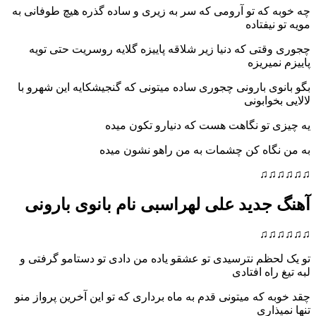
چه خوبه که تو آرومی که سر به زیری و ساده گذره هیچ طوفانی به
مویه تو نیفتاده
چجوری وقتی که دنیا زیر شلاقه پاییزه گلایه روسریت حتی تویه
پاییزم نمیریزه
بگو بانوی بارونی چجوری ساده میتونی که گنجیشکایه این شهرو با
لالایی بخوابونی
یه چیزی تو نگاهت هست که دنیارو تکون میده
به من نگاه کن چشمات به من راهو نشون میده
♫♫♫♫♫♫
آهنگ جدید علی لهراسبی نام بانوی بارونی
♫♫♫♫♫♫
تو یک لحظم نترسیدی تو عشقو یاده من دادی تو دستامو گرفتی و
لبه تیغ راه افتادی
چقد خوبه که میتونی قدم به ماه برداری که تو این آخرین پرواز منو
تنها نمیذاری