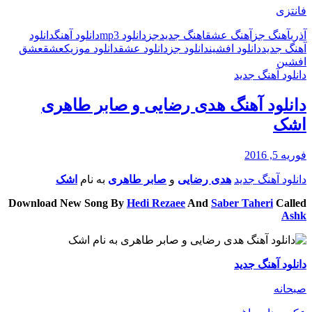
فانتزی
آذری
آهنگ جز
آهنگ عشق
اهنگ جدید
جز
دانلود mp3
دانلود آهنگ
دانلود
آهنگ جدید
دانلود افشین
دانلود جز
دانلود عشق
دانلود موزیک
عشق
عشق
افشین
دانلود آهنگ جدید
دانلود آهنگ هدی رضایی و صابر طاهری
اشک
فوریه 5, 2016
دانلود آهنگ جدید
هدی رضایی
و
صابر طاهری
به نام
اشک
Download New Song By
Hedi Rezaee
And
Saber Taheri
Called
Ashk
دانلود آهنگ جدید
صبحانه