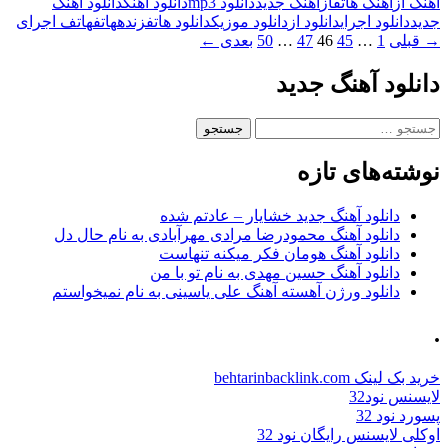
آهنگ از
آهنگ هاتف
از
اهنگ جدید
دانلود mp3
دانلود آهنگ
دانلود آهنگ
جدید
دانلود اجرای
دانلود از
دانلود موزیک
دانلود هاتف
زنده
هاتف
هاتف اجرای
پیمایش
→ قبلی
1
…
45
46
47
…
50
بعدی ←
نوشته‌ها
دانلود آهنگ جدید
جستجو
برای:
نوشته‌های تازه
دانلود آهنگ جدید خشایار – عادتم شده
دانلود آهنگ محمودرضا مرادی مهرآبادی به نام حال دل
دانلود آهنگ هومان فکر میکنه تنهاست
دانلود آهنگ حسین مهدی به نام تو با من
دانلود ورژن آهسته آهنگ علی یاسینی به نام نمیخواستم
.
خرید بک لینک behtarinbacklink.com
لایسنس نود32
پسورد نود 32
اوکلی لایسنس رایگان نود 32