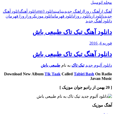
مجله اتومبیل
آهنگ از
آهنگ روزا
از
اهنگ جدید
بنیامین
دانلود mp3
دانلود آهنگ
دانلود آهنگ
جدید
دانلود از
دانلود روزا
دانلود قهرمان
دانلود موزیک
روزا
روزا قهرمان
دانلود آهنگ جدید
دانلود آهنگ تیک تاک طبیعی باش
فوریه 4, 2016
دانلود آهنگ تیک تاک طبیعی باش
دانلود آلبوم جدید
تیک تاک
به نام
طبیعی باش
Download New Album
Tik Taak
Called
Tabiei Bash
On Radio
Javan Music
[ 20 بهمن از رادیو جوان موزیک ]
آهنگ موزیک