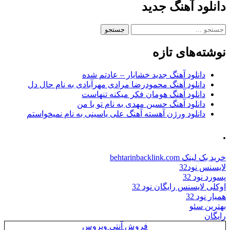
دانلود آهنگ جدید
جستجو
برای:
نوشته‌های تازه
دانلود آهنگ جدید خشایار – عادتم شده
دانلود آهنگ محمودرضا مرادی مهرآبادی به نام حال دل
دانلود آهنگ هومان فکر میکنه تنهاست
دانلود آهنگ حسین مهدی به نام تو با من
دانلود ورژن آهسته آهنگ علی یاسینی به نام نمیخواستم
.
خرید بک لینک behtarinbacklink.com
لایسنس نود32
پسورد نود 32
اوکلی لایسنس رایگان نود 32
همیار نود 32
بهترین سئو
رایگان
فروش آنتی ویروس