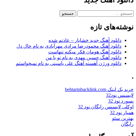
دانلود آهنگ جدید
جستجو
برای:
نوشته‌های تازه
دانلود آهنگ جدید خشایار – عادتم شده
دانلود آهنگ محمودرضا مرادی مهرآبادی به نام حال دل
دانلود آهنگ هومان فکر میکنه تنهاست
دانلود آهنگ حسین مهدی به نام تو با من
دانلود ورژن آهسته آهنگ علی یاسینی به نام نمیخواستم
.
خرید بک لینک behtarinbacklink.com
لایسنس نود32
پسورد نود 32
اوکلی لایسنس رایگان نود 32
همیار نود 32
بهترین سئو
رایگان