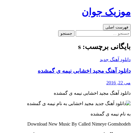
رفتن
موزیک جوان
به
نوشته‌ها
جست‌وجو
فهرست اصلی
جستجو
برای:
بایگانی برچسب: s
دانلود آهنگ جدید
دانلود آهنگ مجید اخشابی نیمه ی گمشده
می 22, 2016
دانلود آهنگ مجید اخشابی نیمه ی گمشده
به نام نیمه ی گمشده
Download New Music By Called Nimeye Gomshodeh