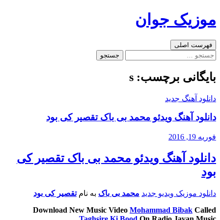
رفتن
موزیک جوان
به
نوشته‌ها
جست‌وجو
فهرست اصلی
جستجو
برای:
بایگانی برچسب: s
دانلود آهنگ جدید
دانلود آهنگ ویدئو محمد بی باک تقصیر کی بود
فوریه 19, 2016
دانلود آهنگ ویدئو محمد بی باک تقصیر کی
بود
دانلود موزیک ویدیو جدید
محمد بی باک
به نام
تقصیر کی بود
Download New Music Video
Mohammad Bibak
Called
Taghsire Ki Bood
On Radio Javan Music