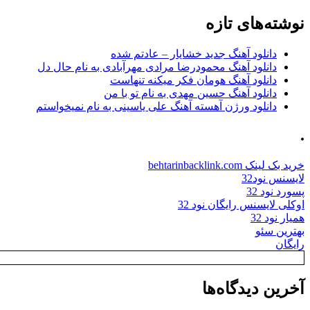
برای:
نوشته‌های تازه
دانلود آهنگ جدید خشایار – عادتم شده
دانلود آهنگ محمودرضا مرادی مهرآبادی به نام حال دل
دانلود آهنگ هومان فکر میکنه تنهاست
دانلود آهنگ حسین مهدی به نام تو با من
دانلود ورژن آهسته آهنگ علی یاسینی به نام نمیخواستم
.
خرید بک لینک behtarinbacklink.com
لایسنس نود32
پسورد نود 32
اوکلی لایسنس رایگان نود 32
همیار نود 32
بهترین سئو
رایگان
آخرین دیدگاه‌ها