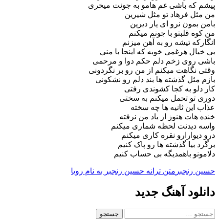
پیشم که باشی غم هامو به جونت میخری
من مثل فرهاد تو مثل شیرین
بامن بمون نرو ای یار دیرین
من کوه قلبتو با جونم میکنم
انگارکه تیشه رو به آهن میزنم
بی خیال هرغمی خوبه که اینحا با منی
باشی روی زخم دلم حکم دوا و مرحمی
وقتی نگاهت میکنم از من رو بر نگردونی
بازم مثل گذشته ها بند دلم رو نشکونی
کار دلو به کجا کشوندی رفتی
دوری تو تحمل میکنم به سختی
عذاب این ثانیه ها چه سخته
خنده هات هنوز از یاد من نرفته
واسه دیدنت لحظه شماری میکنم
درو دیوارارو نقره کاری میکنم
برگرد بیا گذشته ها رو پاک کنیم
دلامونو باهمدیگه بی حساب کنیم
حسین رنجبر
متن ترانه حسین رنجبر به نام رویا
دانلود آهنگ جدید
جستجو