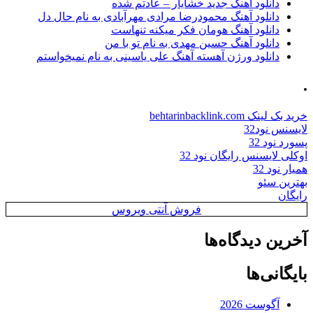
دانلود آهنگ جدید خشایار – عادتم شده
دانلود آهنگ محمودرضا مرادی مهرآبادی به نام حال دل
دانلود آهنگ هومان فکر میکنه تنهاست
دانلود آهنگ حسین مهدی به نام تو با من
دانلود ورژن آهسته آهنگ علی یاسینی به نام نمیخواستم
.
خرید بک لینک behtarinbacklink.com
لایسنس نود32
پسورد نود 32
اوکلی لایسنس رایگان نود 32
همیار نود 32
بهترین سئو
رایگان
فروش آنتی ویروس
آخرین دیدگاه‌ها
بایگانی‌ها
آگوست 2026