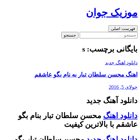
رفتن
موزیک جوان
به
نوشته‌ها
جست‌وجو
فهرست اصلی
جستجو
برای:
بایگانی برچسب: s
دانلود اهنگ جدید
اهنگ محسن سلطان تبار به نام بگو عاشقم
جولای 5, 2016
دانلود آهنگ جدید
دانلود اهنگ
محسن سلطان تبار
بنام
بگو
عاشقم
با بالاترین کیفیت
دانلود اهنگ جدید
محسن سلطان تبار
بگو