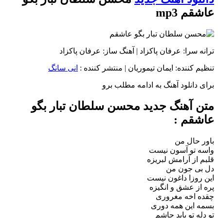
عاشقم
mp3
ترانه سرا: عرفان پاکزاد | آهنگ ساز: عرفان پاکزاد
تنظیم کننده: ایمان تیموریان
|
منتشر کننده :
انی سانگ
برای دانلود آهنگ به ادامه مطلب برو
متن آهنگ جدید محسن سلطان تبار بگو
عاشقم :
باور حال من
واسه تو آسون نیست
قلبم از آرامش لبریزه
دل بی جون من
این روزا داغون نیست
پره از عشق و انگیزه
چقده اخه مغروری
بسمه این همه دوری
تو دله تو باید جاشم