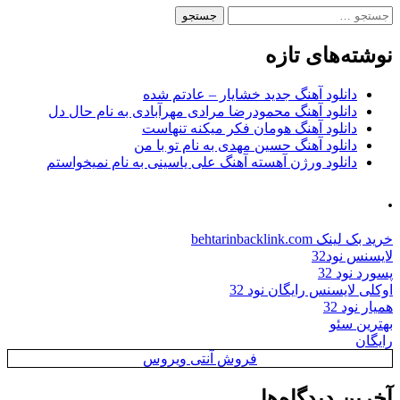
جستجو
برای:
نوشته‌های تازه
دانلود آهنگ جدید خشایار – عادتم شده
دانلود آهنگ محمودرضا مرادی مهرآبادی به نام حال دل
دانلود آهنگ هومان فکر میکنه تنهاست
دانلود آهنگ حسین مهدی به نام تو با من
دانلود ورژن آهسته آهنگ علی یاسینی به نام نمیخواستم
.
خرید بک لینک behtarinbacklink.com
لایسنس نود32
پسورد نود 32
اوکلی لایسنس رایگان نود 32
همیار نود 32
بهترین سئو
رایگان
فروش آنتی ویروس
آخرین دیدگاه‌ها