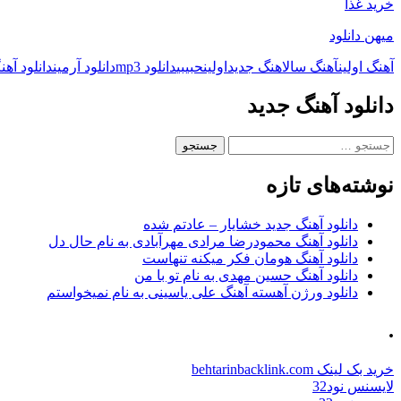
خرید غذا
میهن دانلود
آهنگ اولین
آهنگ سال
اهنگ جدید
اولین
حبیبی
دانلود mp3
دانلود آرمین
دانلود آهن
دانلود آهنگ جدید
جستجو
برای:
نوشته‌های تازه
دانلود آهنگ جدید خشایار – عادتم شده
دانلود آهنگ محمودرضا مرادی مهرآبادی به نام حال دل
دانلود آهنگ هومان فکر میکنه تنهاست
دانلود آهنگ حسین مهدی به نام تو با من
دانلود ورژن آهسته آهنگ علی یاسینی به نام نمیخواستم
.
خرید بک لینک behtarinbacklink.com
لایسنس نود32