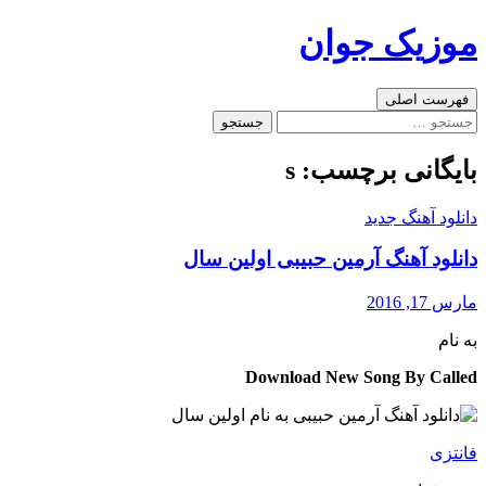
رفتن
موزیک جوان
به
نوشته‌ها
جست‌وجو
فهرست اصلی
جستجو
برای:
بایگانی برچسب: s
دانلود آهنگ جدید
دانلود آهنگ آرمین حبیبی اولین سال
مارس 17, 2016
به نام
Download New Song By Called
فانتزی