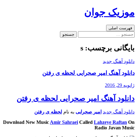
رفتن
موزیک جوان
به
نوشته‌ها
جست‌وجو
فهرست اصلی
جستجو
برای:
بایگانی برچسب: s
دانلود آهنگ جدید
دانلود آهنگ امیر صحرایی لحظه ی رفتن
ژانویه 29, 2016
دانلود آهنگ امیر صحرایی لحظه ی رفتن
دانلود آهنگ جدید
امیر صحرایی
به نام
لحظه ی رفتن
Download New Music
Amir Sahraei
Called
Lahzeye Raftan
On
Radio Javan Music