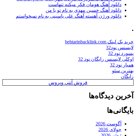
دانلود آهنگ هومان فکر میکنه تنهاست
دانلود آهنگ حسین مهدی به نام تو با من
دانلود ورژن آهسته آهنگ علی یاسینی به نام نمیخواستم
.
خرید بک لینک behtarinbacklink.com
لایسنس نود32
پسورد نود 32
اوکلی لایسنس رایگان نود 32
همیار نود 32
بهترین سئو
رایگان
فروش آنتی ویروس
آخرین دیدگاه‌ها
بایگانی‌ها
آگوست 2026
جولای 2026
ژوئن 2026