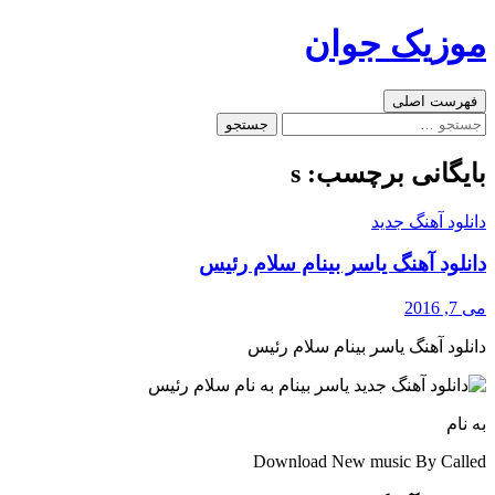
رفتن
موزیک جوان
به
نوشته‌ها
جست‌وجو
فهرست اصلی
جستجو
برای:
بایگانی برچسب: s
دانلود آهنگ جدید
دانلود آهنگ یاسر بینام سلام رئیس
می 7, 2016
دانلود آهنگ یاسر بینام سلام رئیس
به نام
Download New music By Called