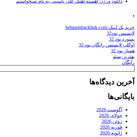
دانلود ورژن آهسته آهنگ علی یاسینی به نام نمیخواستم
.
خرید بک لینک behtarinbacklink.com
لایسنس نود32
پسورد نود 32
اوکلی لایسنس رایگان نود 32
همیار نود 32
بهترین سئو
رایگان
آخرین دیدگاه‌ها
بایگانی‌ها
آگوست 2026
جولای 2026
ژوئن 2026
فوریه 2026
ژانویه 2026