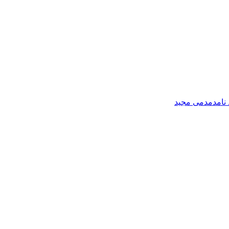
 نام
دمدمی مجید