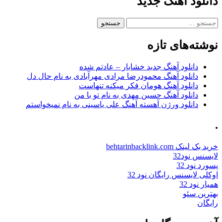
دانلود آهنگ جدید
جستجو
برای:
نوشته‌های تازه
دانلود آهنگ جدید خشایار – عادتم شده
دانلود آهنگ محمودرضا مرادی مهرآبادی به نام حال دل
دانلود آهنگ هومان فکر میکنه تنهاست
دانلود آهنگ حسین مهدی به نام تو با من
دانلود ورژن آهسته آهنگ علی یاسینی به نام نمیخواستم
.
خرید بک لینک behtarinbacklink.com
لایسنس نود32
پسورد نود 32
اوکلی لایسنس رایگان نود 32
همیار نود 32
بهترین سئو
رایگان