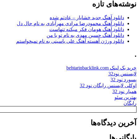
نوشته‌های تازه
دانلود آهنگ جدید خشایار – عادتم شده
دانلود آهنگ محمودرضا مرادی مهرآبادی به نام حال دل
دانلود آهنگ هومان فکر میکنه تنهاست
دانلود آهنگ حسین مهدی به نام تو با من
دانلود ورژن آهسته آهنگ علی یاسینی به نام نمیخواستم
.
خرید بک لینک behtarinbacklink.com
لایسنس نود32
پسورد نود 32
اوکلی لایسنس رایگان نود 32
همیار نود 32
بهترین سئو
رایگان
آخرین دیدگاه‌ها
بایگانی‌ها