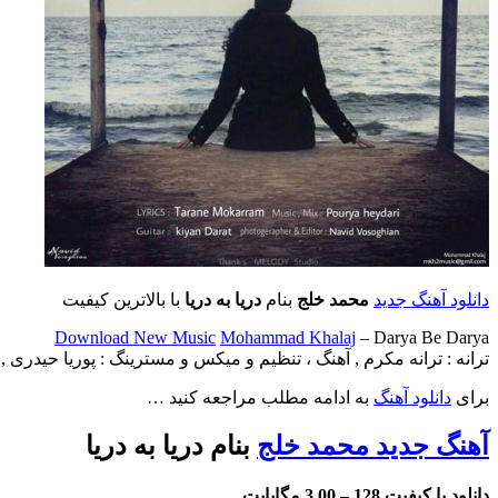
دانلود آهنگ جدید
محمد خلج
بنام
دریا به دریا
با بالاترین کیفیت
Download New Music
Mohammad Khalaj
– Darya Be Darya
ترانه : ترانه مکرم , آهنگ ، تنظیم و میکس و مسترینگ : پوریا حیدری , گ
برای
دانلود آهنگ
به ادامه مطلب مراجعه کنید …
آهنگ جدید محمد خلج
بنام دریا به دریا
دانلود با کیفیت 128 –
3.00 مگابایت