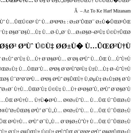
� Ù…ÛŒØ²Ù†Ù…
Ø¨Ø§ Ø¨Ø§Ù„Ø§ØªØ±ÛŒÙ† Ú©ÛŒÙ�ÛŒØª
Â – Az To Ke Harf Mizanam
… Ùˆ Ù…ÛŒÚ©Ø³ Ùˆ Ù…Ø³ØªØ± : Ø±Ø´ÛŒØ¯ Ø±Ù�ÛŒØ¹ÛŒ
¨Ù‡ Ø§Ø¯Ø§Ù…Ù‡ Ù…Ø·Ù„Ø¨ Ù…Ø±Ø§Ø¬Ø¹Ù‡ Ú©Ù†ÛŒØ¯ …
§Ø² ØªÙˆ Ú©Ù‡ Ø­Ø±Ù� Ù…ÛŒØ²Ù†Ù… :
 Ø±Ùˆ Ø´Ù‡ Ù…Ù† Ø¨Ø§Ø²Ù… Ø¨Ø§ ØªÙˆ Ù…ÛŒ Ù…ÙˆÙ†Ù…
ÛŒØ±Ù‡ Ù…ÛŒØ´Ù… ØªØ§ Ø¨Ø³ÙˆØ²Ù‡ Ù‡Ù…Ù‡ Ø¬ÙˆÙ†Ù…
Ø§ Ú¯Ø°Ø´ØªÙ… ØªØ§ ØªÙˆ Ø§ÛŒÙ† Ù‚ØµÙ‡ Ø±Ù‡Ø§ Ø´Ù…
Ø±Ø´ Ù†Ù…ÛŒØ´Ù‡ Ú©Ù‡ Ù…Ù† Ø¹Ø§Ø´Ù‚ ØªÙˆ Ø¨Ø§Ø´Ù…
� Ù…ÛŒ Ø²Ù†Ù… Ù†Ù�Ø³Ù… Ø¢Ø±ÙˆÙ… Ù…ÛŒ Ú¯ÛŒØ±Ù‡
Ø®ÙˆØ±ÛŒØ§ ØªÙˆ Ø¯Ù„Ù… Ø¢Ø±ÙˆÙ… Ù…ÛŒ Ú¯ÛŒØ±Ù‡
…ÛŒ Ø²Ù†Ù… ØªÙˆ Ø¯Ù„Ù… Ø¨Ø§Ø±ÙˆÙ† Ù…ÛŒ Ú¯ÛŒØ±Ù‡
Ù‡ Ø¨Ù‡ Ø§ÛŒÙ† Ú©Ù‡ ØªÙˆÛŒ Ø¯Ø³Øª ØªÙˆ Ø§Ø³ÛŒØ±Ù‡