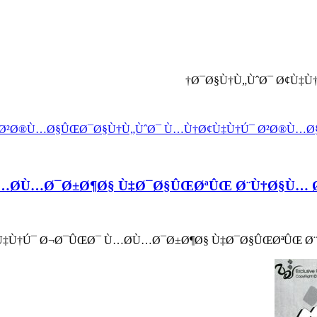
Ø¯Ø§Ù†Ù„ÙˆØ¯ Ø¢Ù‡Ù
 Ø²Ø®Ù…Ø§ÛŒ
Ø¯Ø§Ù†Ù„ÙˆØ¯ Ù…Ù†
Ø¢Ù‡Ù†Ú¯ Ø²Ø®Ù…Ø