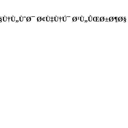
§Ù†Ù„ÙˆØ¯ Ø¢Ù‡Ù†Ú¯ Ø¹Ù„ÛŒØ±Ø¶Ø