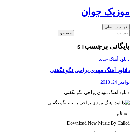
رفتن
موزیک جوان
به
نوشته‌ها
جست‌وجو
فهرست اصلی
جستجو
برای:
بایگانی برچسب: s
دانلود آهنگ جدید
دانلود آهنگ مهدی یراحی نگو نگفتی
نوامبر 24, 2018
دانلود آهنگ مهدی یراحی نگو نگفتی
به نام
Download New Music By Called