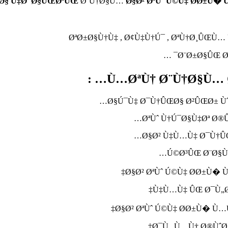
Ø§ Ù‡Ø¯Ø§ÛŒØªÛŒ
Ø¨Ù†Ø§Ù…
Ø§Ø² ØªÙˆ Ú©Ù‡ Ø­Ø±Ù
ØªØ±Ø§Ù†Ù‡ , Ø¢Ù‡Ù†Ú¯ , ØªÙ†Ø¸ÛŒÙ
Ø¨Ø±Ø§ÛŒ Ø
Ù…ØªÙ† Ø¨Ù†Ø§Ù… Ø
Ø§Ú¯Ù‡ Ø¯Ù†ÛŒØ§ Ø²ÛŒØ± Ùˆ
ØªÙˆ Ù†Ú¯Ø§Ù‡Øª Ø®
Ø§Ø² Ù‡Ù…Ù‡ Ø¯Ù†ÛŒ
Ú©Ø³ÛŒ Ø¨Ø§Ùˆ
Ø§Ø² ØªÙˆ Ú©Ù‡ Ø­Ø±Ù
Ù‡Ù…Ù‡ ÛŒ Ø¯Ù„
Ø§Ø² ØªÙˆ Ú©Ù‡ Ø­Ø±Ù� Ù
Ø¯Ù„ Ù…Ù† Ø®ÙˆØ´