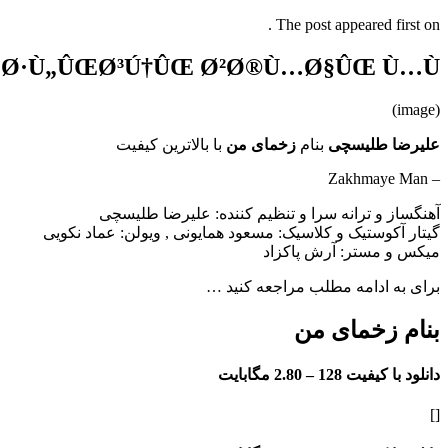
The post appeared first on .
§ Ø·Ù„ÛŒØ³Ú†ÛŒ Ø²Ø®Ù…Ø§ÛŒ Ù…Ù†
(image)
علیرضا طلیسچی
بنام
زخمای من
با بالاترین کیفیت
– Zakhmaye Man
آهنگساز و ترانه سرا و تنظیم کننده: علیرضا طلیسچی
گیتار آکوستیک و کلاسیک: مسعود همایونی , ویولن: عماد نکویی
میکس و مستر: آرش پاکزاد
برای به ادامه مطلب مراجعه کنید …
بنام زخمای من
دانلود با کیفیت 128 –
2.80 مگابایت
[]