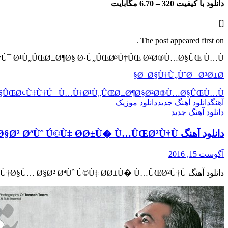
دانلود با کیفیت 320 –
6.70 مگابایت
[]
The post appeared first on .
†Ú¯ Ø¹Ù„ÛŒØ±Ø¶Ø§ Ø·Ù„ÛŒØ³Ú†ÛŒ Ø²Ø®Ù…Ø§ÛŒ Ù…Ù†
Ø¯Ø§Ù†Ù„ÙˆØ¯ Ø³Ø±Ø§
§ÛŒ
Ø¢Ù‡Ù†Ú¯ Ù…Ù†
Ø¹Ù„ÛŒØ±Ø¶Ø§
Ø²Ø®Ù…Ø§ÛŒ
Ù…Ù†
آهنگ
دانلود آهنگ جدید
دانلود موزیک
دانلود آهنگ جدید
دانلود آهنگ Ø¯Ø§Ù†Ù„ÙˆØ¯ Ø¢Ù‡Ù†Ú¯ Ø¬Ø¯ÛŒØ¯ Ù…Ø­Ù…Ø¯Ø±Ø¶Ø§ Ù‡Ø¯Ø§ÛŒØªÛŒ Ø¨Ù†Ø§Ù… Ø§Ø² ØªÙˆ Ú©Ù‡ Ø­Ø±Ù� Ù…ÛŒØ²Ù†Ù…
آگوست 15, 2016
دانلود آهنگ Ø¯Ø§Ù†Ù„ÙˆØ¯ Ø¢Ù‡Ù†Ú¯ Ø¬Ø¯ÛŒØ¯ Ù…Ø­Ù…Ø¯Ø±Ø¶Ø§ Ù‡Ø¯Ø§ÛŒØªÛŒ Ø¨Ù†Ø§Ù… Ø§Ø² ØªÙˆ Ú©Ù‡ Ø­Ø±Ù� Ù…ÛŒØ²Ù†Ù…