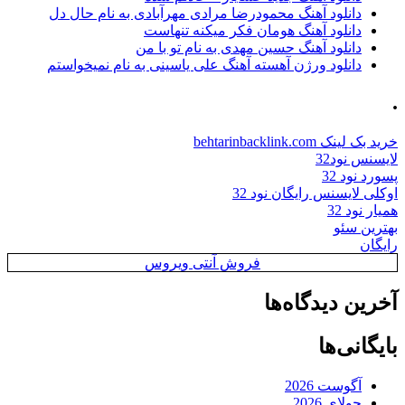
دانلود آهنگ محمودرضا مرادی مهرآبادی به نام حال دل
دانلود آهنگ هومان فکر میکنه تنهاست
دانلود آهنگ حسین مهدی به نام تو با من
دانلود ورژن آهسته آهنگ علی یاسینی به نام نمیخواستم
.
خرید بک لینک behtarinbacklink.com
لایسنس نود32
پسورد نود 32
اوکلی لایسنس رایگان نود 32
همیار نود 32
بهترین سئو
رایگان
فروش آنتی ویروس
آخرین دیدگاه‌ها
بایگانی‌ها
آگوست 2026
جولای 2026