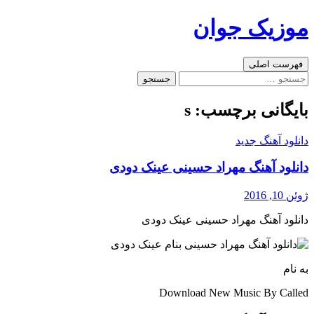
رفتن
موزیک جوان
به
نوشته‌ها
جست‌وجو
فهرست اصلی
جستجو
برای:
بایگانی برچسب: s
دانلود آهنگ جدید
دانلود آهنگ مهراد حسینی عینک دودی
ژوئن 10, 2016
دانلود آهنگ مهراد حسینی عینک دودی
به نام
Download New Music By Called