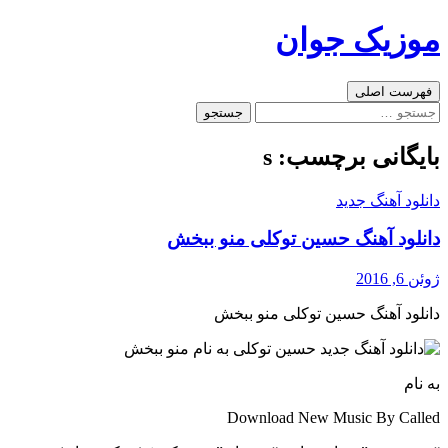
رفتن
موزیک جوان
به
نوشته‌ها
جست‌وجو
فهرست اصلی
جستجو
برای:
بایگانی برچسب: s
دانلود آهنگ جدید
دانلود آهنگ حسین توکلی منو ببخش
ژوئن 6, 2016
دانلود آهنگ حسین توکلی منو ببخش
به نام
Download New Music By Called