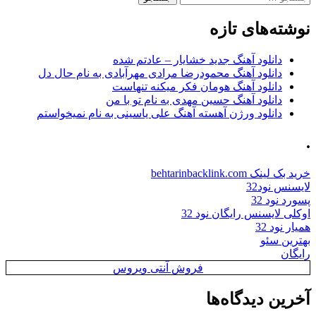
برای:
نوشته‌های تازه
دانلود آهنگ جدید خشایار – عادتم شده
دانلود آهنگ محمودرضا مرادی مهرآبادی به نام حال دل
دانلود آهنگ هومان فکر میکنه تنهاست
دانلود آهنگ حسین مهدی به نام تو با من
دانلود ورژن آهسته آهنگ علی یاسینی به نام نمیخواستم
.
خرید بک لینک behtarinbacklink.com
لایسنس نود32
پسورد نود 32
اوکلی لایسنس رایگان نود 32
همیار نود 32
بهترین سئو
رایگان
فروش آنتی ویروس
آخرین دیدگاه‌ها