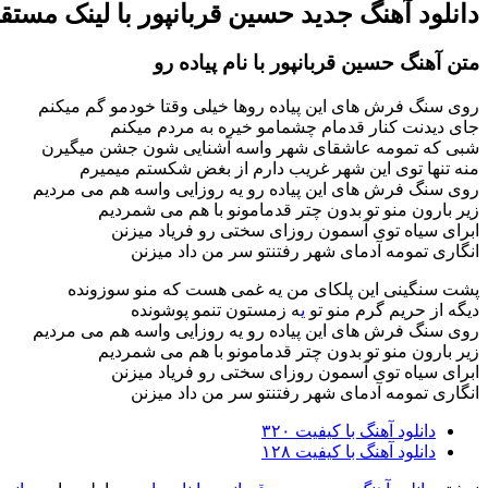
دانلود آهنگ جدید حسین قربانپور با لینک مستق
متن آهنگ حسین قربانپور با نام پیاده رو
روی سنگ فرش های این پیاده روها خیلی وقتا خودمو گم میکنم
جای دیدنت کنار قدمام چشمامو خیره به مردم میکنم
شبی که تمومه عاشقای شهر واسه آشنایی شون جشن میگیرن
منه تنها توی این شهر غریب دارم از بغض شکستم میمیرم
روی سنگ فرش های این پیاده رو یه روزایی واسه هم می مردیم
زیر بارون منو تو بدون چتر قدمامونو با هم می شمردیم
ابرای سیاه توی آسمون روزای سختی رو فریاد میزنن
انگاری تمومه آدمای شهر رفتنتو سر من داد میزنن
پشت سنگینی این پلکای من یه غمی هست که منو سوزونده
دیگه از حریم گرم منو تو
ی
ه زمستون تنمو پوشونده
روی سنگ فرش های این پیاده رو یه روزایی واسه هم می مردیم
زیر بارون منو تو بدون چتر قدمامونو با هم می شمردیم
ابرای سیاه توی آسمون روزای سختی رو فریاد میزنن
انگاری تمومه آدمای شهر رفتنتو سر من داد میزنن
دانلود آهنگ با کیفیت ۳۲۰
دانلود آهنگ با کیفیت ۱۲۸