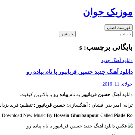
رفتن
موزیک جوان
به
نوشته‌ها
جست‌وجو
فهرست اصلی
جستجو
برای:
بایگانی برچسب: s
دانلود آهنگ جدید
دانلود آهنگ جدید حسین قربانپور با نام پیاده رو
جولای 11, 2016
دانلود آهنگ
حسین قربانپور
به نام
پیاده رو
با بالاترین کیفیت
ترانه: امیر بذر افشان ؛ آهنگسازی:
حسین قربانپور
؛ تنظیم: فربد یزدان
Download New Music By
Hossein Ghorbanpour
Called
Piade Ro