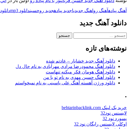
نوشته
دانلود آهنگ جدید حسین قربانپور با نام پیاده رو
اولین بار در
اني 
آهنگ پیاده
آهنگ رو
اهنگ جدید
با
جدید پیاده
جدید رو
حسین
دانلود mp3
دانلود
دانلود آهنگ جدید
جستجو
برای:
نوشته‌های تازه
دانلود آهنگ جدید خشایار – عادتم شده
دانلود آهنگ محمودرضا مرادی مهرآبادی به نام حال دل
دانلود آهنگ هومان فکر میکنه تنهاست
دانلود آهنگ حسین مهدی به نام تو با من
دانلود ورژن آهسته آهنگ علی یاسینی به نام نمیخواستم
.
خرید بک لینک behtarinbacklink.com
لایسنس نود32
پسورد نود 32
اوکلی لایسنس رایگان نود 32