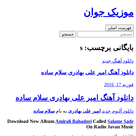
رفتن
موزیک جوان
به
نوشته‌ها
جست‌وجو
فهرست اصلی
جستجو
برای:
بایگانی برچسب: s
دانلود آهنگ جدید
دانلود آهنگ امیر علی بهادری سلام ساده
فوریه 17, 2016
دانلود آهنگ امیر علی بهادری سلام ساده
دانلود آلبوم جدید
امیر علی بهادری
به نام
سلام ساده
Download New Album
Amirali Bahadori
Called
Salame Sade
On Radio Javan Music