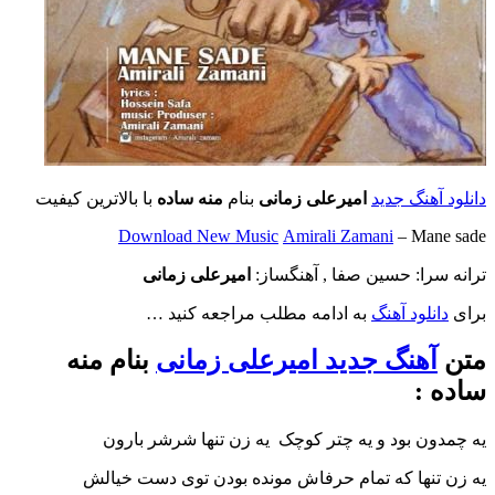
دانلود آهنگ جدید
امیرعلی زمانی
بنام
منه ساده
با بالاترین کیفیت
Download New Music
Amirali Zamani
– Mane sade
ترانه سرا: حسین صفا , آهنگساز:
امیرعلی زمانی
برای
دانلود آهنگ
به ادامه مطلب مراجعه کنید …
متن
آهنگ جدید امیرعلی زمانی
بنام منه
ساده :
یه چمدون بود و یه چتر کوچک یه زن تنها شرشر بارون
یه زن تنها که تمام حرفاش مونده بودن توی دست خیالش