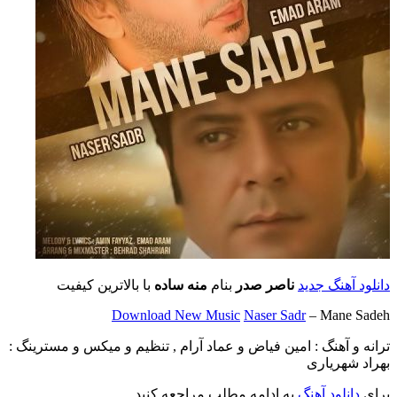
دانلود آهنگ جدید
ناصر صدر
بنام
منه ساده
با بالاترین کیفیت
Download New Music
Naser Sadr
– Mane Sadeh
ترانه و آهنگ : امین فیاض و عماد آرام , تنظیم و میکس و مسترینگ :
بهراد شهریاری
برای
دانلود آهنگ
به ادامه مطلب مراجعه کنید …