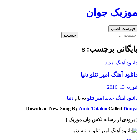
رفتن
موزیک جوان
به
نوشته‌ها
جست‌وجو
فهرست اصلی
جستجو
برای:
بایگانی برچسب: s
دانلود آهنگ جدید
دانلود آهنگ امیر تتلو دنیا
فوریه 13, 2016
دانلود آهنگ جدید
امیر تتلو
به نام
دنیا
Download New Song By
Amir Tataloo
Called
Donya
( بزودی از رسانه نکس وان موزیک )