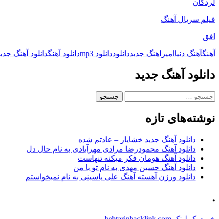
لردگان
فیلم سریال آهنگ
افق
آهنگ
آهنگ دنیا
امیر
اهنگ جدید
دانلود
دانلود mp3
دانلود آهنگ
دانلود آهنگ جدی
دانلود آهنگ جدید
جستجو
برای:
نوشته‌های تازه
دانلود آهنگ جدید خشایار – عادتم شده
دانلود آهنگ محمودرضا مرادی مهرآبادی به نام حال دل
دانلود آهنگ هومان فکر میکنه تنهاست
دانلود آهنگ حسین مهدی به نام تو با من
دانلود ورژن آهسته آهنگ علی یاسینی به نام نمیخواستم
.
خرید بک لینک behtarinbacklink.com