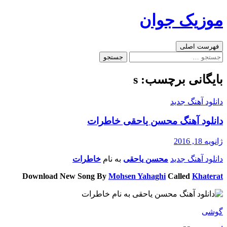
رفتن
موزیک جوان
به
نوشته‌ها
جست‌وجو
فهرست اصلی
جستجو
برای:
بایگانی برچسب: s
دانلود آهنگ جدید
دانلود آهنگ محسن یاحقی خاطرات
ژانویه 18, 2016
دانلود آهنگ جدید
محسن یاحقی
به نام
خاطرات
Download New Song By
Mohsen Yahaghi
Called
Khaterat
گوشی