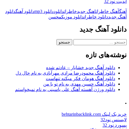
اپدیت نود 32
آهنگ
آهنگ خاطرات
اهنگ جدید
خاطرات
دانلود
دانلود mp3
دانلود آهنگ
دانلود
آهنگ جدید
دانلود خاطرات
دانلود موزیک
محسن
دانلود آهنگ جدید
جستجو
برای:
نوشته‌های تازه
دانلود آهنگ جدید خشایار – عادتم شده
دانلود آهنگ محمودرضا مرادی مهرآبادی به نام حال دل
دانلود آهنگ هومان فکر میکنه تنهاست
دانلود آهنگ حسین مهدی به نام تو با من
دانلود ورژن آهسته آهنگ علی یاسینی به نام نمیخواستم
.
خرید بک لینک behtarinbacklink.com
لایسنس نود32
پسورد نود 32