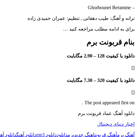
– Ghorbounet Beramme
ترانه و آهنگ: طیب دهقانی , تنظیم: عمران حمیدی زاده
برای به ادامه مطلب مراجعه کنید …
بنام قربونت برم
دانلود با کیفیت 128 –
2.90 مگابایت
[]
دانلود با کیفیت 320 –
7.30 مگابایت
[]
The post appeared first on .
دانلود آهنگ عماد قربونت برم
اخبار دنیای دیجیتال
آهنگ برم
آهنگ قربونت
اهنگ جدید
برم
دانلود
دانلود mp3
دانلود آهنگ
دانلود آه