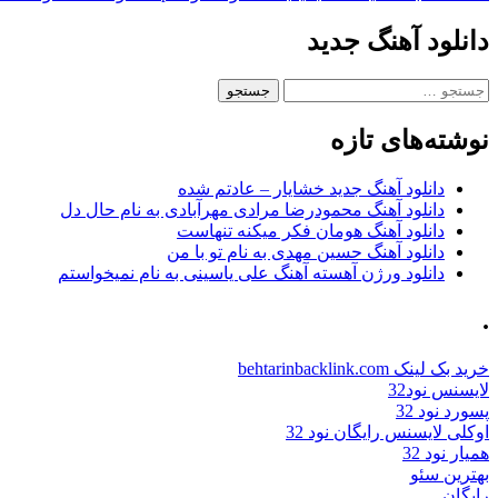
دانلود آهنگ جدید
جستجو
برای:
نوشته‌های تازه
دانلود آهنگ جدید خشایار – عادتم شده
دانلود آهنگ محمودرضا مرادی مهرآبادی به نام حال دل
دانلود آهنگ هومان فکر میکنه تنهاست
دانلود آهنگ حسین مهدی به نام تو با من
دانلود ورژن آهسته آهنگ علی یاسینی به نام نمیخواستم
.
خرید بک لینک behtarinbacklink.com
لایسنس نود32
پسورد نود 32
اوکلی لایسنس رایگان نود 32
همیار نود 32
بهترین سئو
رایگان