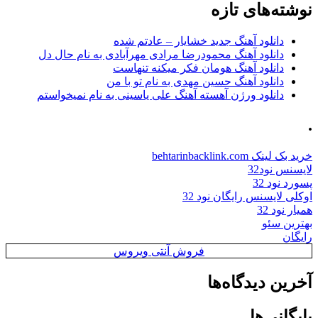
نوشته‌های تازه
دانلود آهنگ جدید خشایار – عادتم شده
دانلود آهنگ محمودرضا مرادی مهرآبادی به نام حال دل
دانلود آهنگ هومان فکر میکنه تنهاست
دانلود آهنگ حسین مهدی به نام تو با من
دانلود ورژن آهسته آهنگ علی یاسینی به نام نمیخواستم
.
خرید بک لینک behtarinbacklink.com
لایسنس نود32
پسورد نود 32
اوکلی لایسنس رایگان نود 32
همیار نود 32
بهترین سئو
رایگان
فروش آنتی ویروس
آخرین دیدگاه‌ها
بایگانی‌ها