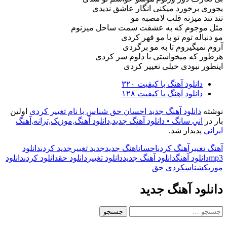
یجوری برخورد میکنی انگار عاشق ندیدی
تند تند میزنه قلب لامصبه مو
مثل موجوم که به عشقت سمت ساحل میزنوم
مو دنباله توم تو با مو قهر کردی
آروم نمیگیروم تا به مو برگردی
هرطور که میخواستی با دلوم سر کردی
اینطور نبودی خیلی تغییر کردی
دانلود آهنگ با کیفیت ۳۲۰
دانلود آهنگ با کیفیت ۱۲۸
نوشته
دانلود آهنگ جدید احسان حق شناس با نام تغییر کردی
اولین
بار در
اني سانگ • دانلود آهنگ جديد,دانلود آهنگ,موزيک,ترانه,آهنگ
ايراني
پدیدار شد.
آهنگ تغییر
آهنگ کردی
احسان
اهنگ جدید
جدید تغییر
جدید کردی
دانلود
mp3
دانلود آهنگ
دانلود آهنگ جدید
دانلود تغییر
دانلود حق
دانلود کردی
دانلود
موزیک
شناس
کردی حق
دانلود آهنگ جدید
جستجو
برای: