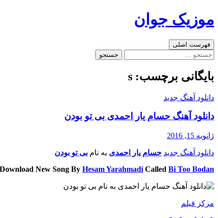
رفتن
موزیک جوان
به
نوشته‌ها
جست‌وجو
فهرست اصلی
جستجو
برای:
بایگانی برچسب: s
دانلود آهنگ جدید
دانلود آهنگ حسام یار احمدی بی تو بودن
ژانویه 15, 2016
دانلود آهنگ جدید
حسام یار احمدی
به نام
بی تو بودن
Download New Song By
Hesam Yarahmadi
Called
Bi Too Bodan
مرکز فیلم